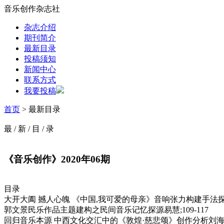
音乐创作杂志社
杂志介绍
期刊简介
最新目录
投稿须知
新闻中心
联系方式
我要投稿
首页
> 最新目录
最
/
新
/
目
/
录
《音乐创作》2020年06期
目录
大开大阖 撼人心魄 《中国,我可爱的母亲》音响张力构建手法探究谭
郭文景民乐作品主题建构之民间音乐记忆探源易慧;109-117
回归音乐本源 中西文化交汇中的《敦煌·慈悲颂》创作分析刘海蒂;1