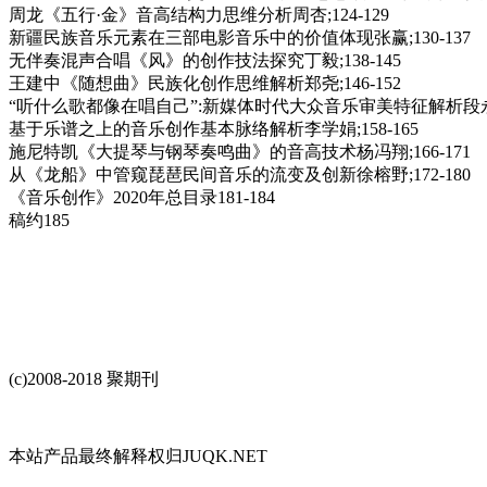
周龙《五行·金》音高结构力思维分析周杏;124-129
新疆民族音乐元素在三部电影音乐中的价值体现张赢;130-137
无伴奏混声合唱《风》的创作技法探究丁毅;138-145
王建中《随想曲》民族化创作思维解析郑尧;146-152
“听什么歌都像在唱自己”:新媒体时代大众音乐审美特征解析段永慧;
基于乐谱之上的音乐创作基本脉络解析李学娟;158-165
施尼特凯《大提琴与钢琴奏鸣曲》的音高技术杨冯翔;166-171
从《龙船》中管窥琵琶民间音乐的流变及创新徐榕野;172-180
《音乐创作》2020年总目录181-184
稿约185
(c)2008-2018 聚期刊
本站产品最终解释权归JUQK.NET