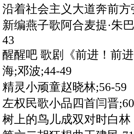
沿着社会主义大道奔前方张仲
新编燕子歌阿合麦提·朱巴诺夫
43
醒醒吧 歌剧《前进！前
海;邓波;44-49
精灵小顽童赵晓林;56-59
左权民歌小品四首闫晋;60-
树上的鸟儿成双对时白林 ;王