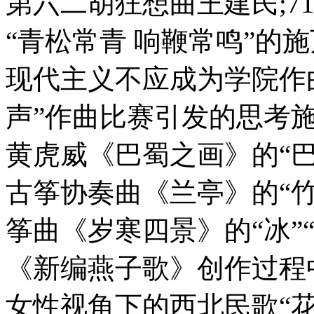
第六二胡狂想曲王建民;71-
“青松常青 响鞭常鸣”的施万春
现代主义不应成为学院作
声”作曲比赛引发的思考施万春
黄虎威《巴蜀之画》的“巴蜀
古筝协奏曲《兰亭》的“竹影”
筝曲《岁寒四景》的“冰”“霜”
《新编燕子歌》创作过程中的
女性视角下的西北民歌“花儿”