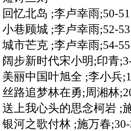
回忆北岛 ;李卢幸雨;50-51
小巷顾城 ;李卢幸雨;52-53
城市芒克 ;李卢幸雨;54-55
阔步新时代宋小明;印青;3-
美丽中国叶旭全 ;李小兵;11
丝路追梦林在勇;周湘林;20
送上我心头的思念柯岩 ;施万
银河之歌付林 ;施万春;30-